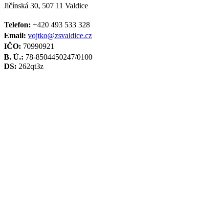
Jičínská 30, 507 11 Valdice
Telefon:
+420 493 533 328
Email:
vojtko@zsvaldice.cz
IČO:
70990921
B. Ú.:
78-8504450247/0100
DS:
262qt3z