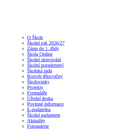
O Škole
Školní rok 2026/27
Zápis do 1. třídy
Škola Online
Školní stravování
Školní poradenství
Školská rada
Rozvrh tělocvičny
Školovinky
Projekty
Formuláře
Úřední deska
Povinné informace
E-podatelna
Školní parlament
Aktuality
Fotogalerie