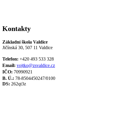
Kontakty
Základní škola Valdice
Jičínská 30, 507 11 Valdice
Telefon:
+420 493 533 328
Email:
vojtko@zsvaldice.cz
IČO:
70990921
B. Ú.:
78-8504450247/0100
DS:
262qt3z