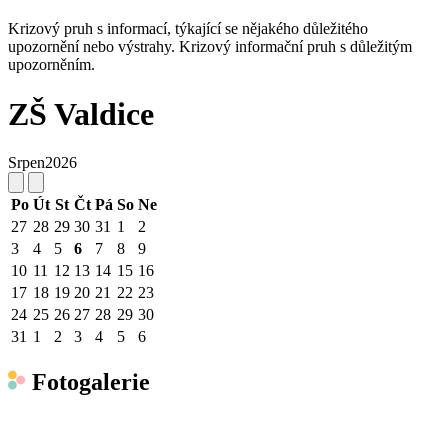
Krizový pruh s informací, týkající se nějakého důležitého
upozornění nebo výstrahy. Krizový informační pruh s důležitým
upozorněním.
ZŠ Valdice
Srpen
2026
Po
Út
St
Čt
Pá
So
Ne
27
28
29
30
31
1
2
3
4
5
6
7
8
9
10
11
12
13
14
15
16
17
18
19
20
21
22
23
24
25
26
27
28
29
30
31
1
2
3
4
5
6
Fotogalerie