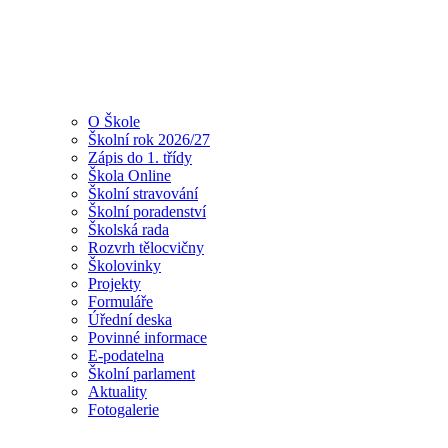
O Škole
Školní rok 2026/27
Zápis do 1. třídy
Škola Online
Školní stravování
Školní poradenství
Školská rada
Rozvrh tělocvičny
Školovinky
Projekty
Formuláře
Úřední deska
Povinné informace
E-podatelna
Školní parlament
Aktuality
Fotogalerie