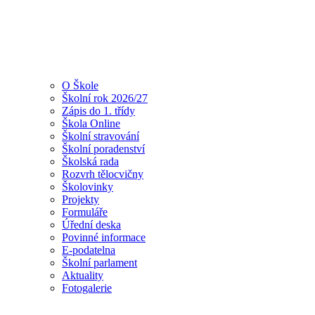
O Škole
Školní rok 2026/27
Zápis do 1. třídy
Škola Online
Školní stravování
Školní poradenství
Školská rada
Rozvrh tělocvičny
Školovinky
Projekty
Formuláře
Úřední deska
Povinné informace
E-podatelna
Školní parlament
Aktuality
Fotogalerie