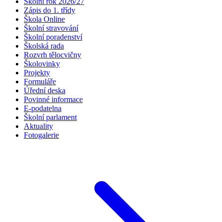
Školní rok 2026/27
Zápis do 1. třídy
Škola Online
Školní stravování
Školní poradenství
Školská rada
Rozvrh tělocvičny
Školovinky
Projekty
Formuláře
Úřední deska
Povinné informace
E-podatelna
Školní parlament
Aktuality
Fotogalerie