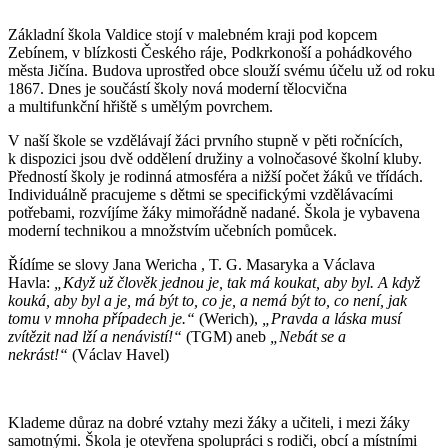
Základní škola Valdice stojí v malebném kraji pod kopcem
Zebínem, v blízkosti Českého ráje, Podkrkonoší a pohádkového
města Jičína. Budova uprostřed obce slouží svému účelu už od roku
1867. Dnes je součástí školy nová moderní tělocvična
a multifunkční hřiště s umělým povrchem.
V naší škole se vzdělávají žáci prvního stupně v pěti ročnících,
k dispozici jsou dvě oddělení družiny a volnočasové školní kluby.
Předností školy je rodinná atmosféra a nižší počet žáků ve třídách.
Individuálně pracujeme s dětmi se specifickými vzdělávacími
potřebami, rozvíjíme žáky mimořádně nadané. Škola je vybavena
moderní technikou a množstvím učebních pomůcek.
Řídíme se slovy Jana Wericha , T. G. Masaryka a Václava
Havla:
„Když už člověk jednou je, tak má koukat, aby byl. A když
kouká, aby byl a je, má být to, co je, a nemá být to, co není, jak
tomu v mnoha případech je.“
(Werich),
„Pravda a láska musí
zvítězit nad lží a nenávistí!“
(TGM) aneb
„Nebát se a
nekrást!“
(Václav Havel)
Klademe důraz na dobré vztahy mezi žáky a učiteli, i mezi žáky
samotnými. Škola je otevřena spolupráci s rodiči, obcí a místními