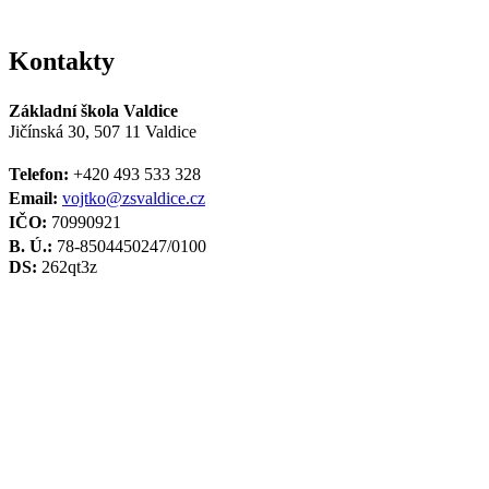
Kontakty
Základní škola Valdice
Jičínská 30, 507 11 Valdice
Telefon:
+420 493 533 328
Email:
vojtko@zsvaldice.cz
IČO:
70990921
B. Ú.:
78-8504450247/0100
DS:
262qt3z