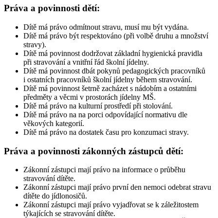
Práva a povinnosti dětí:
Dítě má právo odmítnout stravu, musí mu být vydána.
Dítě má právo být respektováno (při volbě druhu a množství
stravy).
Dítě má povinnost dodržovat základní hygienická pravidla
při stravování a vnitřní řád školní jídelny.
Dítě má povinnost dbát pokynů pedagogických pracovníků
i ostatních pracovníků školní jídelny během stravování.
Dítě má povinnost šetrně zacházet s nádobím a ostatními
předměty a věcmi v prostorách jídelny MŠ.
Dítě má právo na kulturní prostředí při stolování.
Dítě má právo na na porci odpovídající normativu dle
věkových kategorií.
Dítě má právo na dostatek času pro konzumaci stravy.
Práva a povinnosti zákonných zástupců dětí:
Zákonní zástupci mají právo na informace o průběhu
stravování dítěte.
Zákonní zástupci mají právo první den nemoci odebrat stravu
dítěte do jídlonosičů.
Zákonní zástupci mají právo vyjadřovat se k záležitostem
týkajících se stravování dítěte.