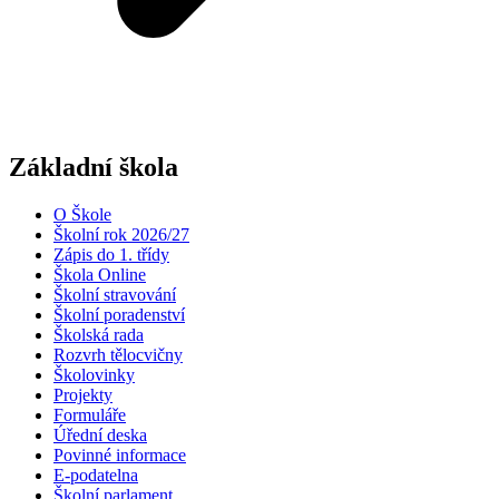
Základní škola
O Škole
Školní rok 2026/27
Zápis do 1. třídy
Škola Online
Školní stravování
Školní poradenství
Školská rada
Rozvrh tělocvičny
Školovinky
Projekty
Formuláře
Úřední deska
Povinné informace
E-podatelna
Školní parlament