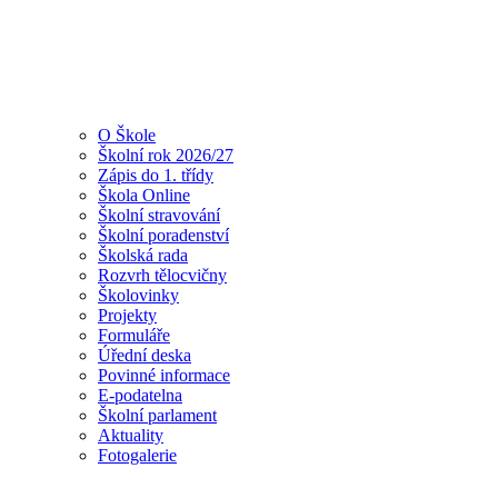
O Škole
Školní rok 2026/27
Zápis do 1. třídy
Škola Online
Školní stravování
Školní poradenství
Školská rada
Rozvrh tělocvičny
Školovinky
Projekty
Formuláře
Úřední deska
Povinné informace
E-podatelna
Školní parlament
Aktuality
Fotogalerie