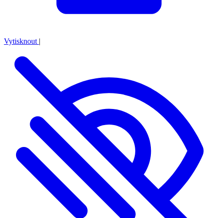
Vytisknout
|