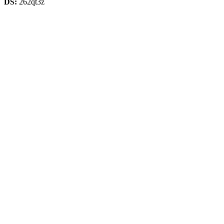
DS:
262qt3z