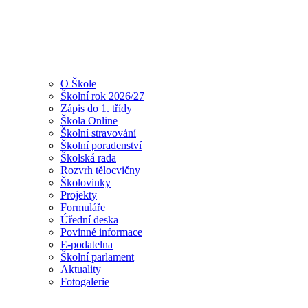
O Škole
Školní rok 2026/27
Zápis do 1. třídy
Škola Online
Školní stravování
Školní poradenství
Školská rada
Rozvrh tělocvičny
Školovinky
Projekty
Formuláře
Úřední deska
Povinné informace
E-podatelna
Školní parlament
Aktuality
Fotogalerie