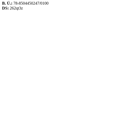
B. Ú.:
78-8504450247/0100
DS:
262qt3z