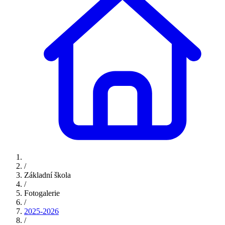
/
Základní škola
/
Fotogalerie
/
2025-2026
/