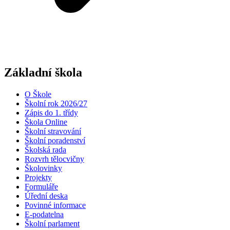
Základní škola
O Škole
Školní rok 2026/27
Zápis do 1. třídy
Škola Online
Školní stravování
Školní poradenství
Školská rada
Rozvrh tělocvičny
Školovinky
Projekty
Formuláře
Úřední deska
Povinné informace
E-podatelna
Školní parlament