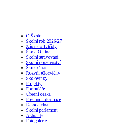
O Škole
Školní rok 2026/27
Zápis do 1. třídy
Škola Online
Školní stravování
Školní poradenství
Školská rada
Rozvrh tělocvičny
Školovinky
Projekty
Formuláře
Úřední deska
Povinné informace
E-podatelna
Školní parlament
Aktuality
Fotogalerie